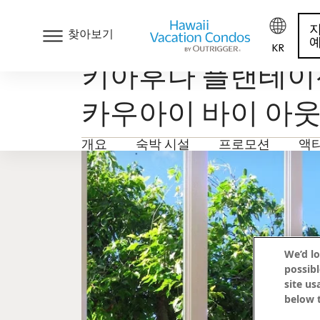
찾아보기
KR
키아후나 플랜테이
카우아이 바이 아
개요
숙박 시설
프로모션
액
We’d lo
possibl
site us
below t