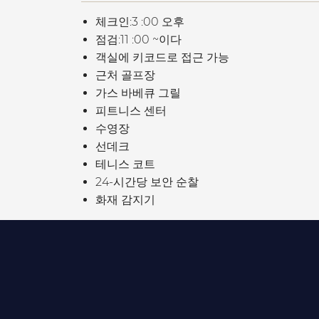
체크인:3 :00 오후
점검:11 :00 ~이다
객실에 키코드로 접근 가능
근처 골프장
가스 바베큐 그릴
피트니스 센터
수영장
선데크
테니스 코트
24-시간당 보안 순찰
화재 감지기