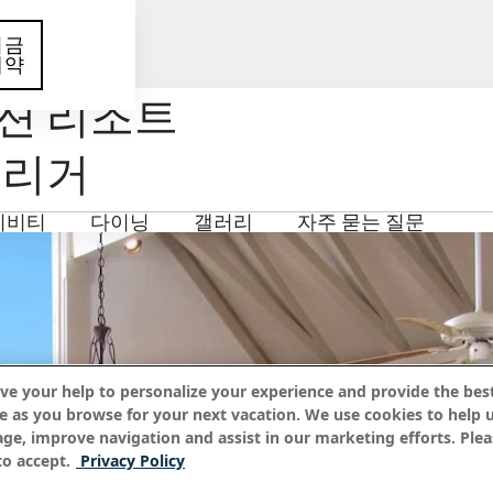
지금
예약
션 리조트
웃리거
티비티
다이닝
갤러리
자주 묻는 질문
ve your help to personalize your experience and provide the best
e as you browse for your next vacation. We use cookies to help 
age, improve navigation and assist in our marketing efforts. Plea
o accept.
Privacy Policy