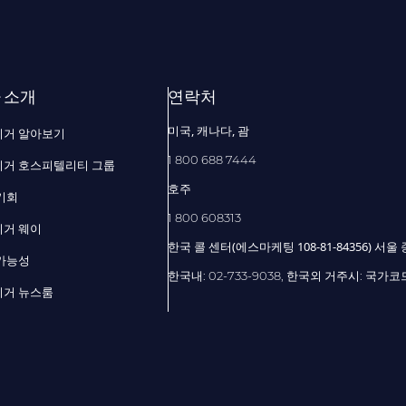
 소개
연락처
미국, 캐나다, 괌
리거 알아보기
1 800 688 7444
거 호스피텔리티 그룹
호주
기회
1 800 608313
거 웨이
한국 콜 센터(에스마케팅 108-81-84356) 서
가능성
한국내: 02-733-9038, 한국외 거주시: 국가코드-
거 뉴스룸