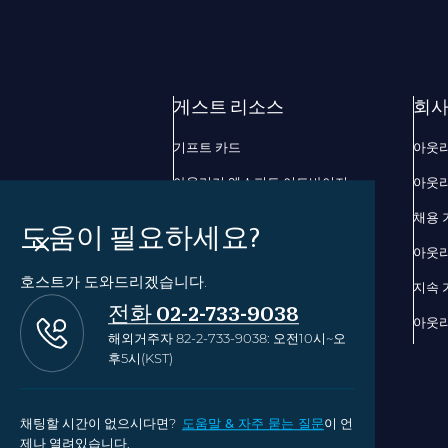
게스트 리소스
회사
기프트 카드
아웃
아웃리거 엑스퍼트 어드바이저
아웃리
아웃리거 비즈니스 커넥션
채용 
도움이 필요하세요?
장애인 투숙객을 위한 숙박 시설
아웃리
호스트가 도와드리겠습니다.
하와이 리조트별 TAT등록번호
지속 
전화 02-2-733-9038
접근성 정책
아웃리
해외거주자 82-2-733-9038: 오전10시~오
후5시(KST)
채팅할 시간이 없으시다면?
도움말 & 자주 묻는 질문
이 언
제나 열려있습니다.