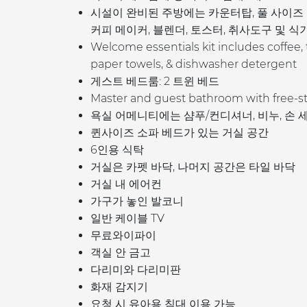
시설이 완비된 주방에는 카운터탑, 풀 사이즈 
커피 메이커, 블렌더, 토스터, 취사도구 및 
Welcome essentials kit includes coffee, 
paper towels, & dishwasher detergent
게스트 베드룸: 2 트윈 베드
Master and guest b
athroom with free-
욕실 어메니티에는 샴푸/컨디셔너, 비누, 손
퀸사이즈 소파 베드가 있는 거실 공간
6인용 식탁
거실은 카펫 바닥, 나머지 공간은 타일 바닥
거실 내 에어컨
가구가 놓인 발코니
일반 케이블 TV
무료와이파이
객실 안 금고
다리미와 다리미판
화재 감지기
요청 시 유아용 침대 이용 가능