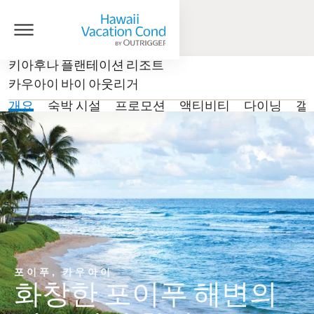
키아후나 플랜테이션 리조트
카우아이 바이 아웃리거
개요
숙박 시설
프로모션
액티비티
다이닝
갤
포이푸, 카우아이
화창한 포이푸 해변의