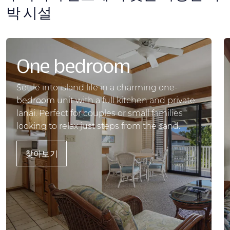
박 시설
One bedroom
Settle into island life in a charming one-
bedroom unit with a full kitchen and private
lanai. Perfect for couples or small families
looking to relax just steps from the sand.
찾아보기