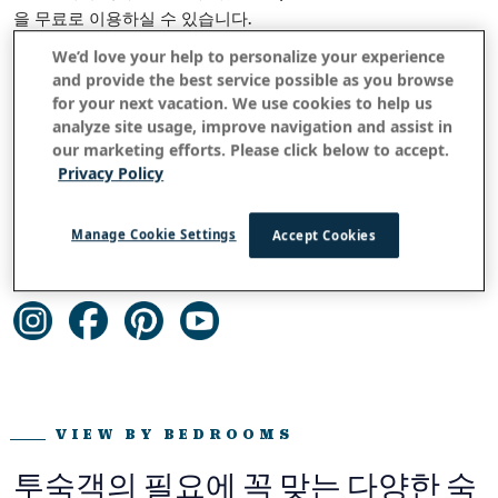
을 무료로 이용하실 수 있습니다.
주소:
We’d love your help to personalize your experience
2253 Poipu Road, Koloa, Hawaii 96756
and provide the best service possible as you browse
for your next vacation. We use cookies to help us
전화번호:
analyze site usage, improve navigation and assist in
한국내: 02-733-9038, 한국외 거주시: 국가코드-82-2-
our marketing efforts. Please click below to accept.
733-9038
Privacy Policy
한국내: 02-733-9038, 한국외 거주시: 국가코드-82-2-
733-9038
Manage Cookie Settings
Accept Cookies
이메일:
kpr@outrigger.com
VIEW BY BEDROOMS
투숙객의 필요에 꼭 맞는 다양한 숙