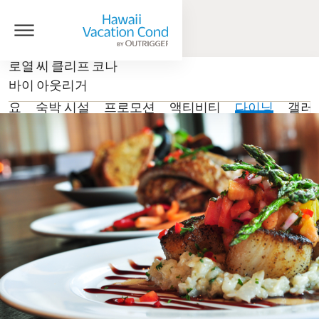
로열 씨 클리프 코나
바이 아웃리거
개요
숙박 시설
프로모션
액티비티
다이닝
갤러