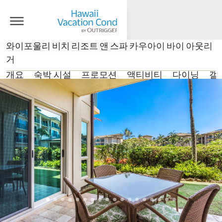
와이포울리 비치 리조트 앤 스파 카우아이 바이 아웃리
거
개요
숙박 시설
프로모션
액티비티
다이닝
갤