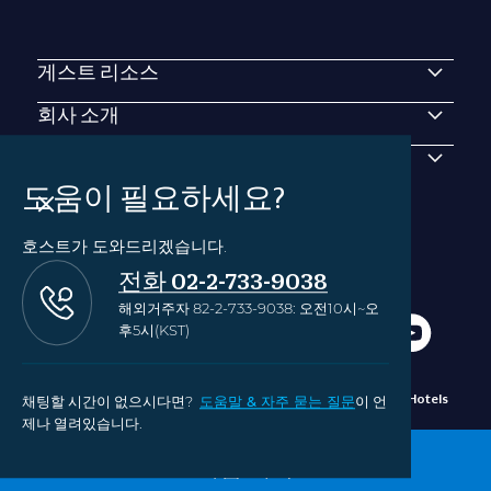
게스트 리소스
회사 소개
연락처
도움이 필요하세요?
호스트가 도와드리겠습니다.
전화 02-2-733-9038
해외거주자 82-2-733-9038: 오전10시~오
후5시(KST)
채팅할 시간이 없으시다면?
도움말 & 자주 묻는 질문
이 언
개인정보정
Manage Cookie
© 2010-2024 Outrigger Hotels
책
Settings
Hawaii
제나 열려있습니다.
지금 예약