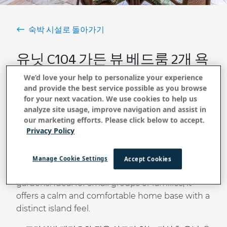
숙박 시설로 돌아가기
유닛 C104 가든 뷰 베드룸 2개 욕
실 3개
We’d love your help to personalize your experience
and provide the best service possible as you browse
for your next vacation. We use cookies to help us
analyze site usage, improve navigation and assist in
지금 예약
our marketing efforts. Please click below to accept.
Privacy Policy
Escape to this relaxing two-bedroom
condo
Manage Cookie Settings
Accept Cookies
tucked among swaying palms and flowering
gardens. Ideal for small groups or families, it
offers a calm and comfortable home base with a
distinct island feel.