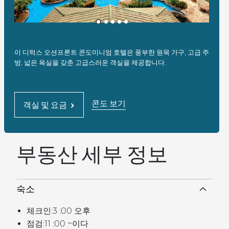
이 디럭스 오션프론트 콘도미니엄 호텔은 풍부한 원목 가구, 고급 주
방, 넓은 욕실을 갖춘 고급스러운 객실을 제공합니다.
콘도 보기
객실 및 요금
부동산 세부 정보
숙소
체크인:3 :00 오후
점검:11 :00 ~이다