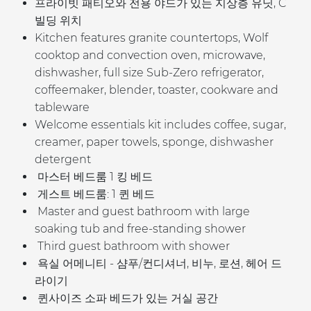
프라이빗 패티오와 전용 야드가 있는 지상층 유닛, C
빌딩 위치
K
itchen features granite countertops, Wolf
cooktop and convection oven, microwave,
dishwasher, full size Sub-Zero refrigerator,
coffeemaker, blender, toaster, cookware and
tableware
Welcome essentials kit includes coffee, sugar,
creamer, paper towels, sponge, dishwasher
detergent
마스터 베드룸 1 킹 베드
게스트 베드룸: 1 퀸 베드
Master and guest b
athroom with large
soaking tub and free-standing shower
Third guest bathroom with shower
욕실 어메니티 - 샴푸/컨디셔너, 비누, 로션, 헤어 드
라이기
퀸사이즈 소파 베드가 있는 거실 공간